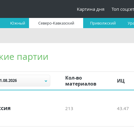
Картина дня
Топ соцсе
Южный
Северо-Кавказский
Приволжский
Ур
кие партии
Кол-во
ИЦ
1.08.2026
материалов
ссия
213
43.47