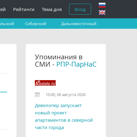
тей
Рейтинги
Тема дня
Вход
альский
Сибирский
Дальневосточный
Упоминания в
СМИ -
РПР-ПарНаС
10:00, 06 августа 2026
Девелопер запускает
новый проект
апартаментов в северной
части города