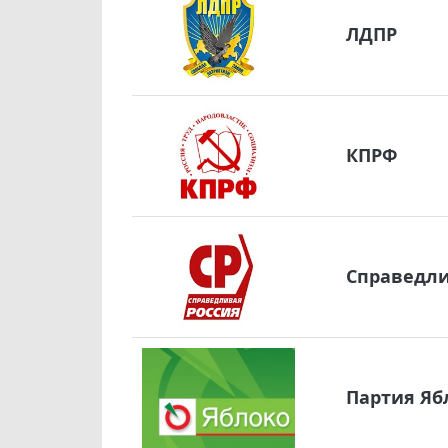
ЛДПР
КПРФ
Справедли
Партия Яб